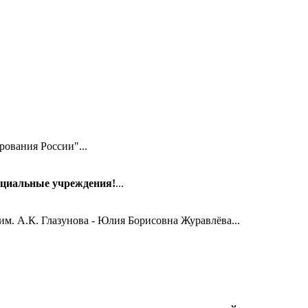
ования России"...
ециальные учреждения!
...
м. А.К. Глазунова - Юлия Борисовна Журавлёва...